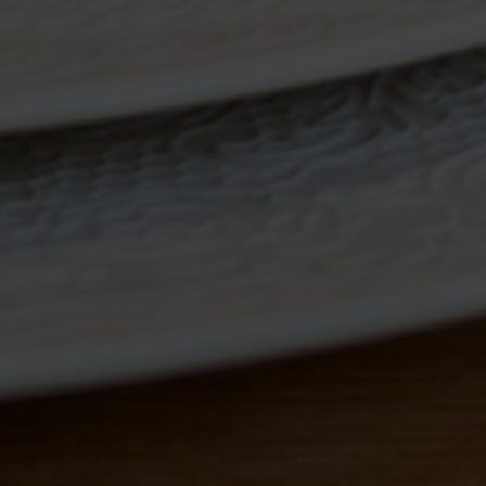
Berndorf Luzern AG
Industriestrasse 15, 6203 Sempach
Station
T 041 259 21 21
E-mail
Mentions légales
Protection des données