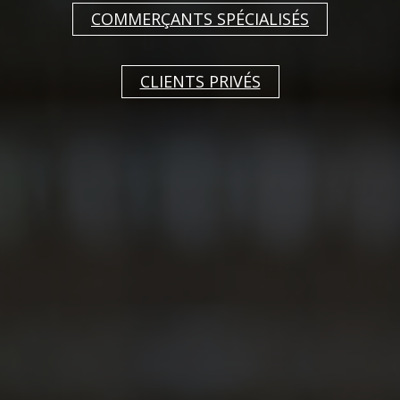
L’interaction de ces trois éléments de base:
COMMERÇANTS SPÉCIALISÉS
originalité, innovation et fonctionnalité en font
des outils de cuisine contemporains et
intemporels qui font battre le cœur des clients
CLIENTS PRIVÉS
les plus exigeants. Avant tout, le système AdHoc
®
Schneidwerk
doit être souligné comme une
®
innovation. Le AdHoc Schneidwerk
muni de
lames spéciales, gravées et acérées, en acier
inoxydable est particulièrement conçu pour
couper les herbes et les épices séchées. En
effet, celles-ci sont broyées plutôt que coupées,
afin de permettre aux arômes des herbes et des
épices séchées de mieux se développer.
Une nouvelle sensation de goût!