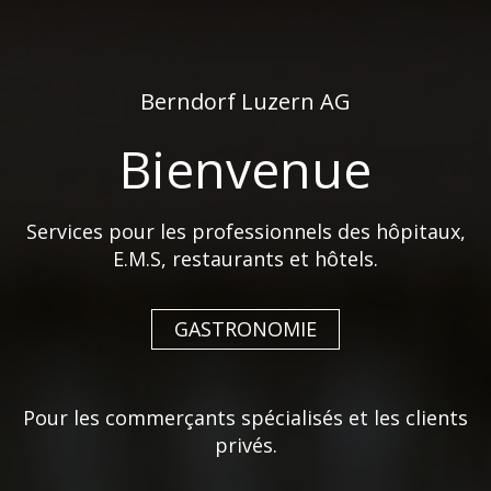
de
fr
Berndorf Luzern AG
Bienvenue
Services pour les professionnels des hôpitaux,
ADHOC - DANS L’AIR DU
E.M.S, restaurants et hôtels.
TEMPS.
GASTRONOMIE
AdHoc est synonyme de développement
d’accessoires tendance pour la cuisine et l’art de
Pour les commerçants spécialisés et les clients
la table alliant les plus hauts standards de
privés.
qualité et un design esthétique et fonctionnel.