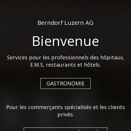
de
fr
Berndorf Luzern AG
Bienvenue
Services pour les professionnels des hôpitaux,
E.M.S, restaurants et hôtels.
COLLECTION L RAYON
DE GUY DEGRENNE: UN
GASTRONOMIE
MOTIF EN RELIEF
RAFFINÉ POUR UNE
Pour les commerçants spécialisés et les clients
TABLE ÉLÉGANTE
privés.