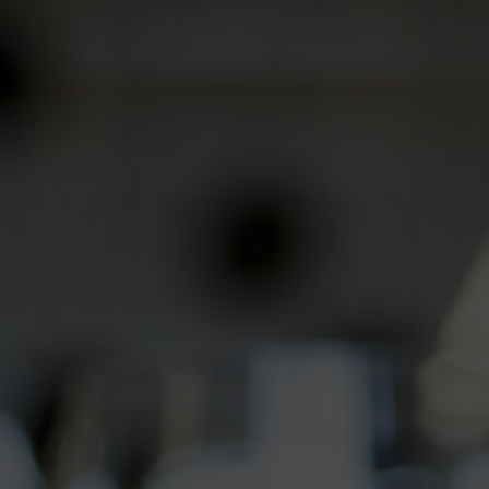
série est disponible en blanc et en noir, offrant
ainsi de multiples possibilités d'aménagement
pour différents styles de table.
Collection L Rayon de Guy
Degrenne dans la boutique
en ligne