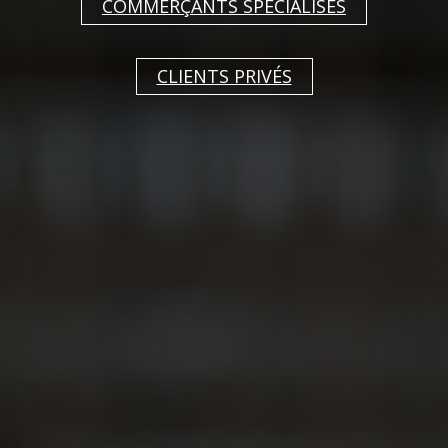
COMMERÇANTS SPÉCIALISÉS
07 mai 2026
Guy Degrenne présente Collection L Rayon, un
CLIENTS PRIVÉS
nouveau décor en relief intemporel.
Avec Collection L Rayon, Guy Degrenne enrichit
sa célèbre collection L d'un décor raffiné qui
allie harmonieusement simplicité et élégance.
Le relief délicat confère aux produits une
profondeur particulière tout en apportant une
touche subtile à la table dressée.
Le motif rayonnant caractéristique s'inspire de
l'art de vivre à la française et apporte une
esthétique intemporelle aux tables modernes
comme classiques. La combinaison de lignes
épurées et d'une finition de haute qualité donne
naissance à un design qui séduit aussi bien au
quotidien que lors d'occasions spéciales. La