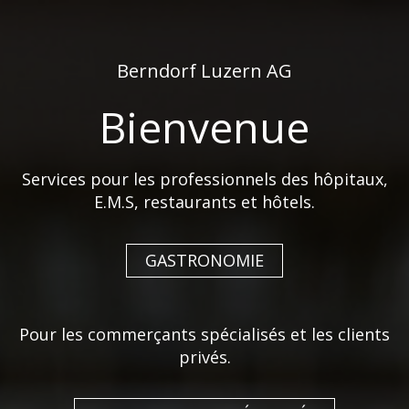
de
fr
Berndorf Luzern AG
Bienvenue
Services pour les professionnels des hôpitaux,
E.M.S, restaurants et hôtels.
NOUVEAUX COLORIS DE
SETS DE TABLE
GASTRONOMIE
CHILEWICH
Pour les commerçants spécialisés et les clients
22 mai 2024
privés.
Découvrez les nouvelles couleurs des sets de