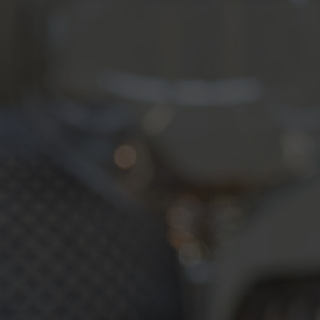
inférieur à celui de l'original basketweave, on
obtient une surface plus calme et une structure
plus fine. Vous pouvez choisir parmi une grande
variété de couleurs et ainsi personnaliser votre
espace repas. Nouveau: disponible en couleur
ochre.
MINI BASKETWEAVE dans la boutique
en ligne
Vous trouverez en outre l'assortiment complet,
avec toutes les exécutions possibles, dans le
fichier PDF suivant: