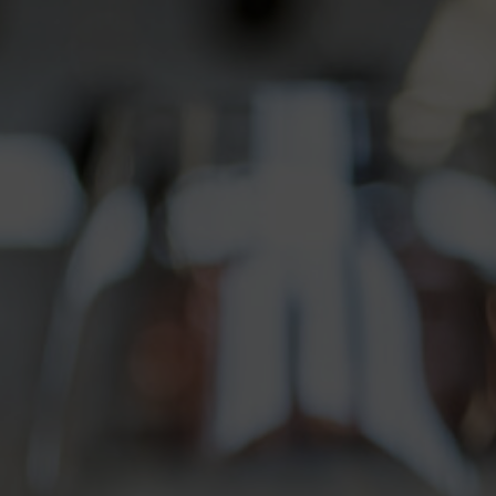
BASKETWEAVE
Le classique de Chilewich! Le motif grossier de
l'osier constitue la base de la collection de
textiles qui ne cesse de s'élargir. Grâce à leur
structure tissée caractéristique, les sets de
table Basketweave sont parfaitement adaptés
pour représenter la diversité unique des
couleurs de Chilewich. Nouveau: disponible dans
les couleurs bon bon et teck.
BASKETWEAVE dans la boutique en
ligne
MINI BASKETWEAVE
Une variation élégante du set de table classique
en osier. Grâce à un nombre de fils de trame