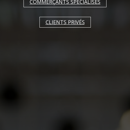
table et des chemins de table Chilewich.
COMMERÇANTS SPÉCIALISÉS
Chilewich est une petite entreprise new-
yorkaise de textile d'intérieur qui connaît un
CLIENTS PRIVÉS
grand succès avec ses produits innovants en
vinyle tissé, un matériau que l'on connaissait
jusqu'à présent des disques vinyles.
Les sets de table aux motifs tissés exclusifs
recouvrent la table avec style et lui confèrent
un look urbain. Pour les nettoyer, il suffit
d'utiliser du savon, de l'eau et une éponge. Le
vinyle tissé n'est pas seulement beau, il est
aussi résistant, facile à entretenir et ne colle
pas à la table. Les couverts sont disponibles
dans des tons chauds de terre et dans des
couleurs métalliques ainsi que dans diverses
tailles.