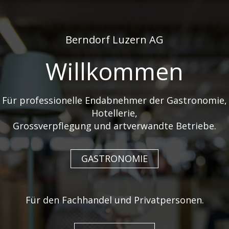
de
fr
Berndorf Luzern AG
Willkommen
Für professionelle Endabnehmer der Gastronomie,
Hotellerie,
TAFELKULTUR FÜR
Grossverpflegung und artverwandte Betriebe.
JEDERMANN
GASTRONOMIE
Guy Degrenne verkörpert als Marktführer in
Frankreich das französische Flair des "Savoir
Für den Fachhandel und Privatpersonen.
Vivre" durch aussergewöhnliche Designs in allen
Bereichen der Tischkultur. Zudem steht Guy