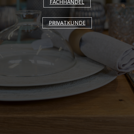
Degrenne als Botschafter der französischen
FACHHANDEL
Tafelkultur für praktische, einfallsreiche und
unkomplizierte Kollektionen. Die schlichten,
PRIVATKUNDE
eleganten Formen und Farben haben uns
beeindruckt und wir sind uns sicher, dass Guy
Degrenne auch Sie beeindrucken wird.
Zurück
Berndorf Luzern AG
Industriestrasse 15, 6203 Sempach
Station
T 041 259 21 21
E-mail
Impressum
Datenschutzerklärung