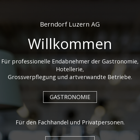
de
fr
Berndorf Luzern AG
Willkommen
Für professionelle Endabnehmer der Gastronomie,
Hotellerie,
TRENDIGES GASTRO-
Grossverpflegung und artverwandte Betriebe.
PORZELLAN MIT
BESONDERER OPTIK
GASTRONOMIE
UND HAPTIK
Für den Fachhandel und Privatpersonen.
Die Marke HEART&SOUL bietet perfekte