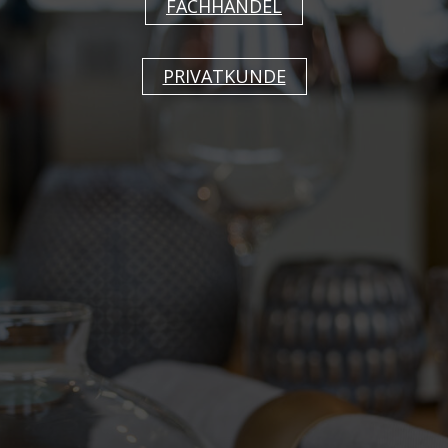
Begleiter im gastronomischen Alltag. Regionale
FACHHANDEL
Gerichte und unterschiedliche Food Styles von
ländertypisch bis Fine Dining lassen sich auf
PRIVATKUNDE
den handwerklichen Optiken und kräftigen
Farben authentisch präsentieren.
Alle Artikel werden zweimal gebrannt. Die
Brenntemperatur von 1.200°C macht alle Artikel
robust und dicht, so dass kein Wasser z.B. beim
Spülen aufgenommen wird. Die Glasur schützt
die Dekore, so dass sie bedenkenlos in der
Spülmaschine gereinigt werden können.