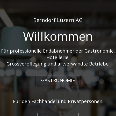
de
fr
Berndorf Luzern AG
Willkommen
Für professionelle Endabnehmer der Gastronomie,
Hotellerie,
PORTABLE LAMPEN
Grossverpflegung und artverwandte Betriebe.
GASTRONOMIE
Es ist aus unserem Leben nicht mehr
wegzudenken - Licht. Zafferano verwandelt
einfaches Licht in Eleganz und Performance.
Eine schöne Tischlampe gehört auch zu einem
Für den Fachhandel und Privatpersonen.
gedeckten Tisch. Durch das schlichte Design
und dank dem eingebauten Akku, lässt die