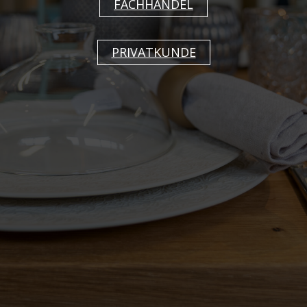
FACHHANDEL
Lampe genügend Raum für das restliche
Gedeck.
PRIVATKUNDE
Zurück
Berndorf Luzern AG
Industriestrasse 15, 6203 Sempach
Station
T 041 259 21 21
E-mail
Impressum
Datenschutzerklärung