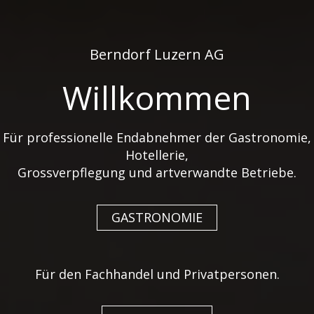
de
fr
Berndorf Luzern AG
Willkommen
Für professionelle Endabnehmer der Gastronomie,
Hotellerie,
ABVERKÄUFE
Grossverpflegung und artverwandte Betriebe.
GASTRONOMIE
Hier finden Sie alle aktuellen
Abverkaufsartikel zu Sonderpreisen!
Für den Fachhandel und Privatpersonen.
Porzellan & Glas