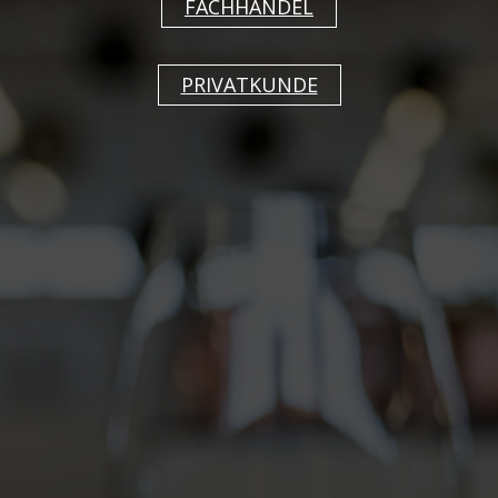
Essen mit einem Geschirr, das schon Betrachten
FACHHANDEL
Freude bereitet. Dabei müssen die Bedürfnisse
der Zielgruppe in Bezug auf das Erkennen und
PRIVATKUNDE
die Motorik berücksichtigt werden. Für sie sind
darum wohnliche, fröhliche Dekore auf
funktionalen Geschirrartikeln optimal. Das
Dekor CALMERA aus der BAUSCHER-CARE-
Kollektion ''Dimension'' vereint beides: so hat z.
B. der Spezialteller tief 23 cm mit Fahne eine
spezielle Abstreifkante im Übergang von Fahne
zu Coup. Diese hilft dabei, Speisen sicher
aufzunehmen - auch mit schwacher oder
unruhiger Hand.
Calmera von Bauscher care im
Onlineshop