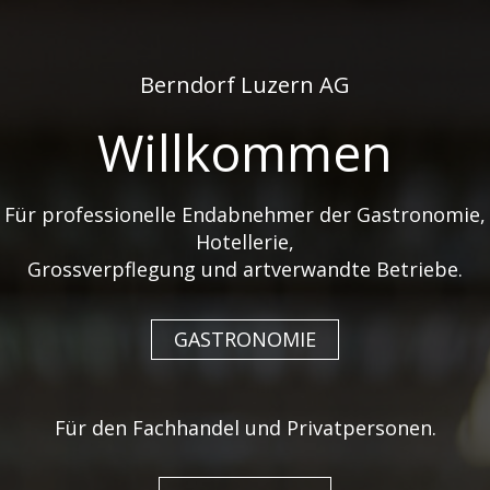
de
fr
Berndorf Luzern AG
Willkommen
Für professionelle Endabnehmer der Gastronomie,
Hotellerie,
CALMERA PORZELLAN
Grossverpflegung und artverwandte Betriebe.
VON BAUSCHER CARE
GASTRONOMIE
04. Juli 2025
Mit vier verschiedenen Farben
Für den Fachhandel und Privatpersonen.
Auch im Care-Bereich beginnt die Freude beim