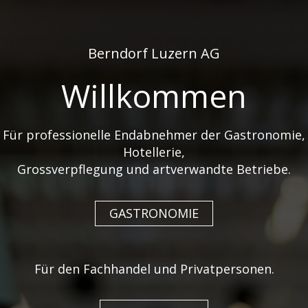
de
fr
Berndorf Luzern AG
Willkommen
Für professionelle Endabnehmer der Gastronomie,
Hotellerie,
HIMALAYA ERHÄLT EINE
Grossverpflegung und artverwandte Betriebe.
VINTAGE-ERWEITERUNG
GASTRONOMIE
27. März 2026
Stark im Charakter, echt im Ausdruck – veredelt
Für den Fachhandel und Privatpersonen.
durch eine Vintage-Note.