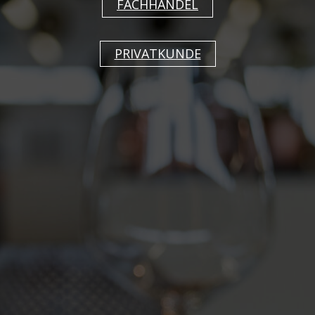
Mit Himalaya Vintage interpretiert Berndorf
FACHHANDEL
Luzern die erfolgreiche Himalaya Serie neu. Die
charakteristische, grafische Struktur bleibt
PRIVATKUNDE
erhalten, wird jedoch durch eine gezielt
veredelte Vintage-Oberfläche ergänzt. Das
Ergebnis ist ein Besteck mit sichtbarer Patina,
das Geschichte erzählt und sofort Atmosphäre
schafft.
Himalaya Vintage überzeugt mit einer
angenehm weichen Haptik und einer
ausdrucksstarken, zugleich harmonischen
Optik. Die warme Ausstrahlung schafft eine
einladende Atmosphäre für Ihre Gäste und
passt sich flexibel verschiedensten
Gastronomie- und Einrichtungskonzepten an.