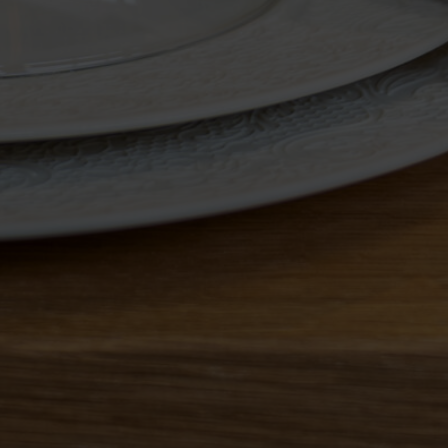
Zurück
Berndorf Luzern AG
Industriestrasse 15, 6203 Sempach
Station
T 041 259 21 21
E-mail
Impressum