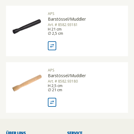
APS
Barstössel/Muddler
Art. # 8582.93181
H 21 cm
∅ 2,5 cm
APS
Barstössel/Muddler
Art. # 8582.93180
H 2,5 cm
∅ 21 cm
ÜBER UNS
SERVICE