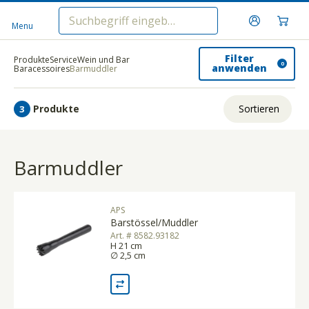
Menu
Filter
Produkte
Service
Wein und Bar
0
anwenden
Baracessoires
Barmuddler
Produkte
Sortieren
3
Relevanz
Barmuddler
Tiefster Preis
Höchster Preis
APS
Name A - Z
Barstössel/Muddler
Art. # 8582.93182
Name Z - A
H 21 cm
∅ 2,5 cm