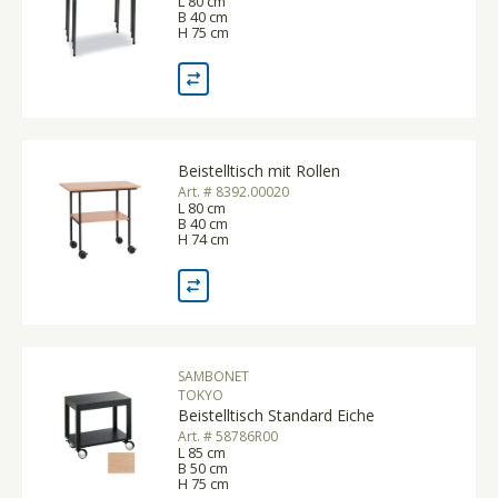
L 80 cm
B 40 cm
H 75 cm
Beistelltisch mit Rollen
Art. # 8392.00020
L 80 cm
B 40 cm
H 74 cm
SAMBONET
TOKYO
Beistelltisch Standard Eiche
Art. # 58786R00
L 85 cm
B 50 cm
H 75 cm