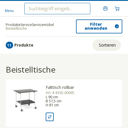
Menu
Filter
Produkte
Service
Servicemöbel
0
anwenden
Beistelltische
Produkte
Sortieren
11
Relevanz
Beistelltische
Tiefster Preis
Höchster Preis
Falttisch rollbar
Name A - Z
Art. # 8392.00065
L 90 cm
Name Z - A
B 57,5 cm
H 81 cm