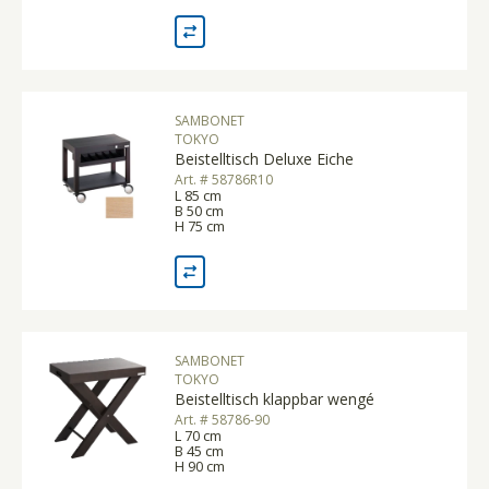
SAMBONET
TOKYO
Beistelltisch Deluxe Eiche
Art. # 58786R10
L 85 cm
B 50 cm
H 75 cm
SAMBONET
TOKYO
Beistelltisch klappbar wengé
Art. # 58786-90
L 70 cm
B 45 cm
H 90 cm