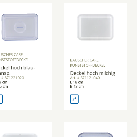
USCHER CARE
NSTSTOFFDECKEL
BAUSCHER CARE
KUNSTSTOFFDECKEL
ckel hoch blau-
ansp.
Deckel hoch milchig
. # 871221020
Art. # 871121040
3 cm
L 18 cm
15 cm
B 13 cm