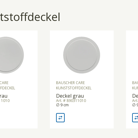
tstoffdeckel
CARE
BAUSCHER CARE
BA
FDECKEL
KUNSTSTOFFDECKEL
KU
rau
Deckel grau
De
311010
Art. # 890311010
Art
∅ 9 cm
∅ 