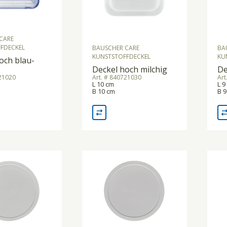
CARE
FDECKEL
BAUSCHER CARE
BA
KUNSTSTOFFDECKEL
KU
och blau-
Deckel hoch milchig
De
221020
Art. # 840721030
Art
L 10 cm
L 9
B 10 cm
B 9