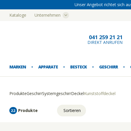
Unser Angebot richtet sich au
Kataloge
Unternehmen
Bern
041 259 21 21
DIREKT ANRUFEN
MARKEN
APPARATE
BESTECK
GESCHIRR
Produkte
Geschirr
Systemgeschirr
Deckel
Kunststoffdeckel
EISMASCHINEN
ESSBESTECK
ESSGESCHIRR
AUSSCHANK
AUFBEWAHRUNG
BUFFETARTIKEL
FUSSMATTEN
ABFALLEIMER
Produkte
Sortieren
22
FLEISCHWOLF
SONDERBESTECK
SPEZIALGESCHIRR
GLASGESCHIRR
EINRICHTUNG
KANNEN
KÜCHENTEXTILIEN
CATERING-GESCHIRRTRANSPORT
Relevanz