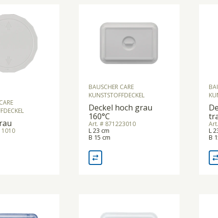
BAUSCHER CARE
BA
KUNSTSTOFFDECKEL
KU
CARE
Deckel hoch grau
De
FDECKEL
160°C
tr
rau
Art. # 871223010
Art
L 23 cm
L 2
111010
B 15 cm
B 