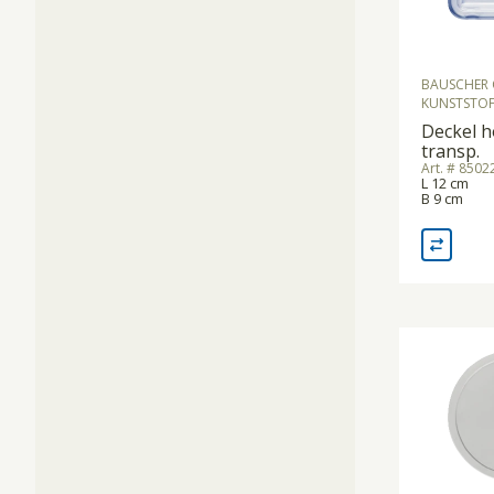
BAUSCHER 
KUNSTSTOF
Deckel h
transp.
Art. # 850
L 12 cm
B 9 cm