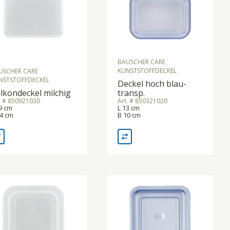
BAUSCHER CARE
KUNSTSTOFFDECKEL
USCHER CARE
NSTSTOFFDECKEL
Deckel hoch blau-
lkondeckel milchig
transp.
. # 850921030
Art. # 850321020
9 cm
L 13 cm
14 cm
B 10 cm