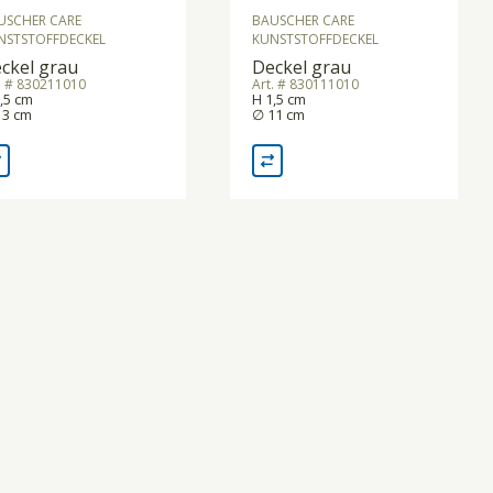
USCHER CARE
BAUSCHER CARE
NSTSTOFFDECKEL
KUNSTSTOFFDECKEL
ckel grau
Deckel grau
. # 830211010
Art. # 830111010
,5 cm
H 1,5 cm
13 cm
∅ 11 cm