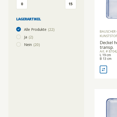
SOUS-VIDE
LAGERARTIKEL
STABMIXER/GEWERBEMIXER/BLIXER
Alle Produkte
(22)
BAUSCHER 
KUNSTSTOF
Ja
(2)
Deckel h
TOASTER
Nein
(20)
transp.
Art. # 870
L 19 cm
B 13 cm
VAKUUMIERMASCHINEN
WAAGEN
WARMHALTEGERÄTE