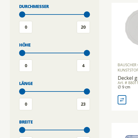
DURCHMESSER
KÜHLGERÄTE/KÜHLVITRINEN
SPEISETRANSPORT/GETRÄNKETRANSPORT
MOUSSIERGERÄT
SPÜLKÖRBE
HÖHE
PASTAMASCHINEN
STAPELGERÄTE
BAUSCHER 
KUNSTSTOF
Deckel g
RACLETTEGERÄTE
TABLETT-/TELLERTRANSPORTWAGEN
Art. # 880
LÄNGE
∅ 9 cm
SAFTZENTRIFUGEN
BREITE
SCHNEIDEMASCHINEN