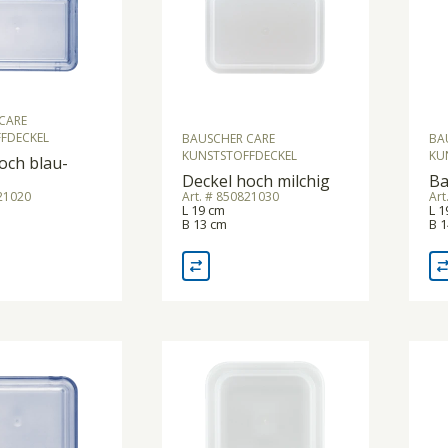
CARE
FDECKEL
BAUSCHER CARE
BA
KUNSTSTOFFDECKEL
KU
och blau-
Deckel hoch milchig
Ba
421020
Art. # 850821030
Art
L 19 cm
L 1
B 13 cm
B 