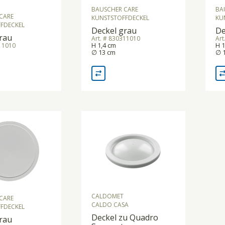
BAUSCHER CARE
BA
CARE
KUNSTSTOFFDECKEL
KU
FDECKEL
Deckel grau
De
rau
Art. # 830311010
Art
H 1,4 cm
H 1
411010
∅ 13 cm
∅ 
CALDOMET
CARE
CALDO CASA
FDECKEL
Deckel zu Quadro
rau