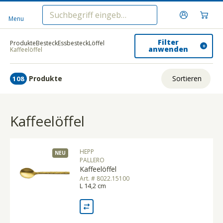
Menu
Filter
Produkte
Besteck
Essbesteck
Löffel
0
anwenden
Kaffeelöffel
Produkte
Sortieren
108
Relevanz
Kaffeelöffel
Tiefster Preis
Höchster Preis
HEPP
NEU
Name A - Z
PALLERO
Kaffeelöffel
Name Z - A
Art. # 8022.15100
L 14,2 cm