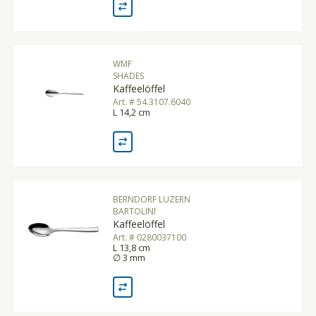
WMF
SHADES
Kaffeelöffel
Art. # 54.3107.6040
L 14,2 cm
BERNDORF LUZERN
BARTOLINI
Kaffeelöffel
Art. # 0280037100
L 13,8 cm
∅ 3 mm