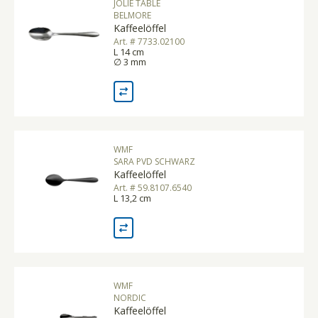
JOLIE TABLE
BELMORE
Kaffeelöffel
Art. # 7733.02100
L 14 cm
∅ 3 mm
WMF
SARA PVD SCHWARZ
Kaffeelöffel
Art. # 59.8107.6540
L 13,2 cm
WMF
NORDIC
Kaffeelöffel