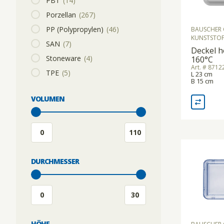
PBT
(14)
Porzellan
(267)
PP (Polypropylen)
(46)
BAUSCHER 
KUNSTSTOF
SAN
(7)
Deckel h
Stoneware
(4)
160°C
Art. # 871
TPE
(5)
L 23 cm
B 15 cm
VOLUMEN
DURCHMESSER
HÖHE