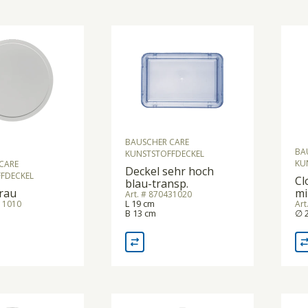
BAUSCHER CARE
BA
KUNSTSTOFFDECKEL
KU
CARE
Deckel sehr hoch
FDECKEL
Cl
blau-transp.
rau
mi
Art. # 870431020
L 19 cm
311010
Art
B 13 cm
∅ 