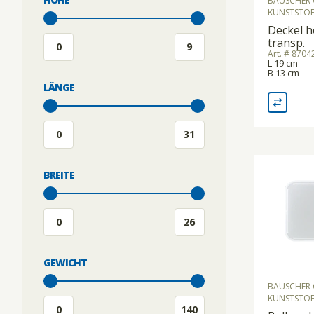
BAUSCHER 
KUNSTSTOF
Deckel h
transp.
Art. # 870
L 19 cm
B 13 cm
LÄNGE
BREITE
GEWICHT
BAUSCHER 
KUNSTSTOF