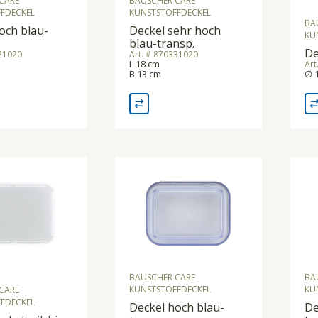
CARE
BAUSCHER CARE
FDECKEL
KUNSTSTOFFDECKEL
BA
och blau-
Deckel sehr hoch
KU
blau-transp.
De
421020
Art. # 870331020
L 18 cm
Art
B 13 cm
∅ 
BAUSCHER CARE
BA
KUNSTSTOFFDECKEL
KU
CARE
FDECKEL
Deckel hoch blau-
De