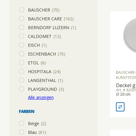
BAUSCHER
(70)
KÜHLGERÄTE/KÜHLVITRINEN
SPEISETRANSPORT/GETRÄNKETRANSPORT
BAUSCHER CARE
(162)
BERNDORF LUZERN
(1)
CALDOMET
(12)
MOUSSIERGERÄT
SPÜLKÖRBE
EISCH
(1)
ESCHENBACH
(70)
PASTAMASCHINEN
STAPELGERÄTE
ETOL
(6)
HOSPITALA
(24)
BAUSCHER 
KUNSTSTOF
LANGENTHAL
(1)
RACLETTEGERÄTE
TABLETT-/TELLERTRANSPORTWAGEN
Deckel g
PLAYGROUND
(3)
Art. # 820
∅ 20 cm
Alle anzeigen
SAFTZENTRIFUGEN
FARBEN
SCHNEIDEMASCHINEN
Beige
(2)
Blau
(61)