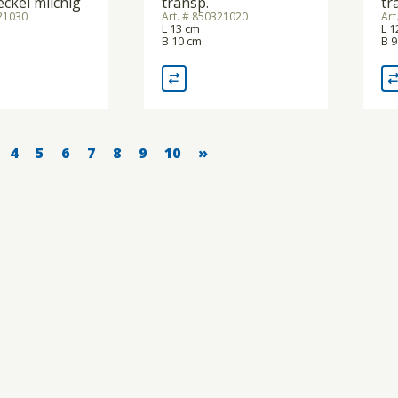
ckel milchig
transp.
tr
921030
Art. # 850321020
Art
L 13 cm
L 1
B 10 cm
B 9
4
5
6
7
8
9
10
»