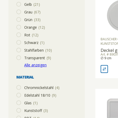
Gelb
(21)
SOUS-VIDE
Grau
(67)
Grün
(33)
STABMIXER/GEWERBEMIXER/BLIXER
Orange
(12)
Rot
(12)
BAUSCHER 
Schwarz
(1)
KUNSTSTOF
TOASTER
Deckel g
Stahlfarben
(10)
Art. # 890
Transparent
(9)
∅ 9 cm
VAKUUMIERMASCHINEN
Alle anzeigen
MATERIAL
WAAGEN
Chromnickelstahl
(4)
Edelstahl 18/10
(9)
WARMHALTEGERÄTE
Glas
(1)
Kunststoff
(3)