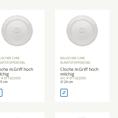
USCHER CARE
BAUSCHER CARE
NSTSTOFFDECKEL
KUNSTSTOFFDECKEL
oche m.Griff hoch
Cloche m.Griff hoch
lchig
milchig
. # 811622030
Art. # 811022030
25 cm
∅ 26 cm