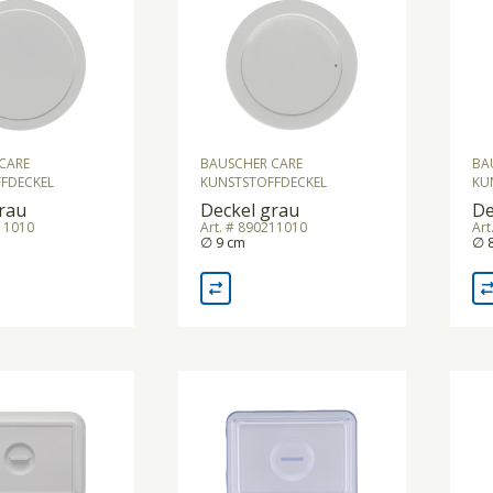
CARE
BAUSCHER CARE
BA
FDECKEL
KUNSTSTOFFDECKEL
KU
rau
Deckel grau
De
311010
Art. # 890211010
Art
∅ 9 cm
∅ 