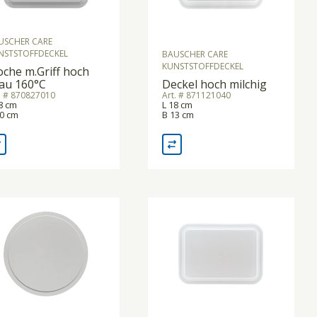
USCHER CARE
NSTSTOFFDECKEL
BAUSCHER CARE
KUNSTSTOFFDECKEL
oche m.Griff hoch
au 160°C
Deckel hoch milchig
. # 870827010
Art. # 871121040
8 cm
L 18 cm
20 cm
B 13 cm