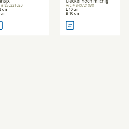
ansp.
Deckel hoch milchig
. # 850221020
Art. # 840721030
2 cm
L 10 cm
 cm
B 10 cm