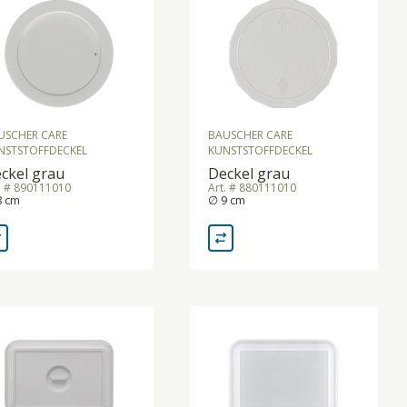
USCHER CARE
BAUSCHER CARE
NSTSTOFFDECKEL
KUNSTSTOFFDECKEL
ckel grau
Deckel grau
. # 890111010
Art. # 880111010
8 cm
∅ 9 cm