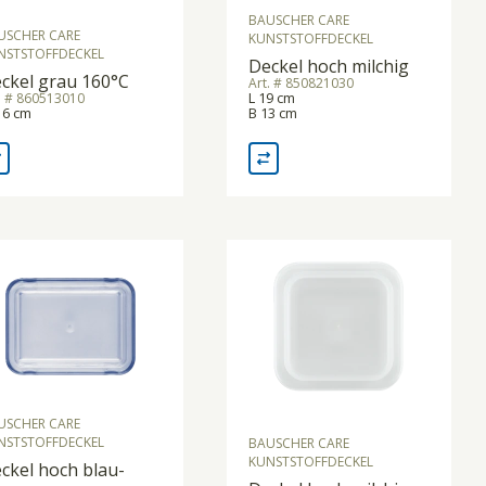
BAUSCHER CARE
USCHER CARE
KUNSTSTOFFDECKEL
NSTSTOFFDECKEL
Deckel hoch milchig
ckel grau 160°C
Art. # 850821030
L 19 cm
. # 860513010
16 cm
B 13 cm
USCHER CARE
NSTSTOFFDECKEL
BAUSCHER CARE
KUNSTSTOFFDECKEL
ckel hoch blau-