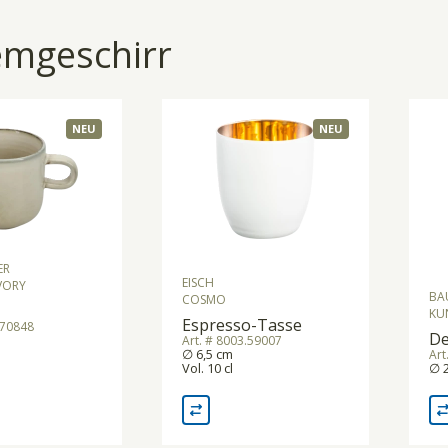
emgeschirr
NEU
NEU
ER
EISCH
VORY
BA
COSMO
KU
Espresso-Tasse
.70848
De
Art. # 8003.59007
∅ 6,5 cm
Art
Vol. 10 cl
∅ 