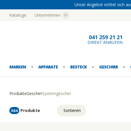
Unser Angebot richtet sich au
Kataloge
Unternehmen
Bern
041 259 21 21
DIREKT ANRUFEN
MARKEN
APPARATE
BESTECK
GESCHIRR
Produkte
Geschirr
Systemgeschirr
EISMASCHINEN
ESSBESTECK
ESSGESCHIRR
AUSSCHANK
AUFBEWAHRUNG
BUFFETARTIKEL
FUSSMATTEN
ABFALLEIMER
Produkte
Sortieren
364
FLEISCHWOLF
SONDERBESTECK
SPEZIALGESCHIRR
GLASGESCHIRR
EINRICHTUNG
KANNEN
KÜCHENTEXTILIEN
CATERING-GESCHIRRTRANSPORT
Relevanz