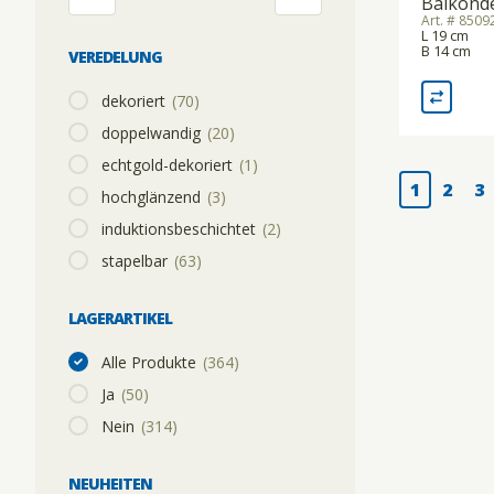
Balkonde
Art. # 850
L 19 cm
B 14 cm
VEREDELUNG
dekoriert
(70)
doppelwandig
(20)
echtgold-dekoriert
(1)
1
2
3
hochglänzend
(3)
induktionsbeschichtet
(2)
stapelbar
(63)
LAGERARTIKEL
Alle Produkte
(364)
Ja
(50)
Nein
(314)
NEUHEITEN