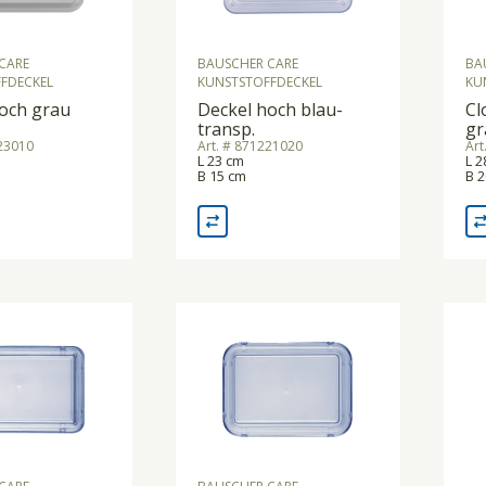
CARE
BAUSCHER CARE
BA
FDECKEL
KUNSTSTOFFDECKEL
KU
och grau
Deckel hoch blau-
Cl
transp.
gr
223010
Art. # 871221020
Art
L 23 cm
L 2
B 15 cm
B 