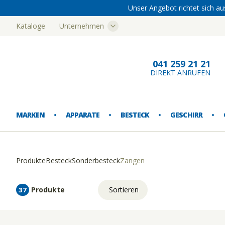
Unser Angebot richtet sich au
Kataloge
Unternehmen
Bern
041 259 21 21
DIREKT ANRUFEN
MARKEN
APPARATE
BESTECK
GESCHIRR
Produkte
Besteck
Sonderbesteck
Zangen
EISMASCHINEN
ESSBESTECK
ESSGESCHIRR
AUSSCHANK
AUFBEWAHRUNG
BUFFETARTIKEL
FUSSMATTEN
ABFALLEIMER
Produkte
Sortieren
37
FLEISCHWOLF
SONDERBESTECK
SPEZIALGESCHIRR
GLASGESCHIRR
EINRICHTUNG
KANNEN
KÜCHENTEXTILIEN
CATERING-GESCHIRRTRANSPORT
Relevanz