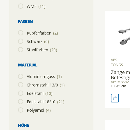
WMF
(11)
KÜHLGERÄTE/KÜHLVITRINEN
SPEISETRANSPORT/GETRÄNKETRANSPORT
FARBEN
Kupferfarben
(2)
MOUSSIERGERÄT
SPÜLKÖRBE
Schwarz
(6)
Stahlfarben
(29)
PASTAMASCHINEN
STAPELGERÄTE
APS
MATERIAL
TONGS
Zange m
Aluminiumguss
(1)
RACLETTEGERÄTE
TABLETT-/TELLERTRANSPORTWAGEN
Befestig
Art. # 8582
Chromstahl 13/0
(1)
L 19,5 cm
Edelstahl
(10)
SAFTZENTRIFUGEN
Edelstahl 18/10
(21)
Polyamid
(4)
SCHNEIDEMASCHINEN
HÖHE