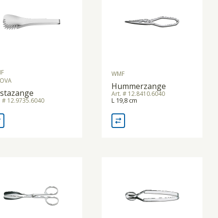
F
WMF
OVA
Hummerzange
stazange
Art. # 12.8410.6040
L 19,8 cm
. # 12.9735.6040