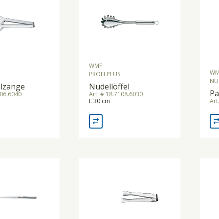
WMF
WM
PROFI PLUS
NU
alzange
Nudellöffel
Pa
906.6040
Art. # 18.7108.6030
L 30 cm
Art