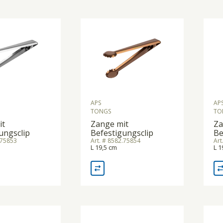
APS
AP
TONGS
TO
it
Zange mit
Za
ungsclip
Befestigungsclip
Be
.75853
Art. # 8582.75854
Art
L 19,5 cm
L 1