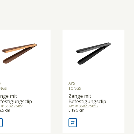
S
APS
NGS
TONGS
nge mit
Zange mit
festigungsclip
Befestigungsclip
. # 8582.75851
Art. # 8582.75852
9,5 cm
L 19,5 cm