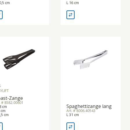
0,5 cm
L 16 cm
S
YLIFT
ast-Zange
. # 8582.00601
Spaghettizange lang
8 cm
 cm
Art. # 8006.40543
,5 cm
L 31 cm