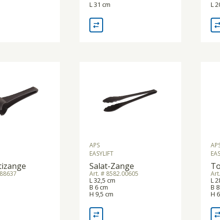
L 31 cm
L 2
APS
AP
EASYLIFT
EAS
tizange
Salat-Zange
To
.88637
Art. # 8582.00605
Art
L 32,5 cm
L 2
B 6 cm
B 8
H 9,5 cm
H 6