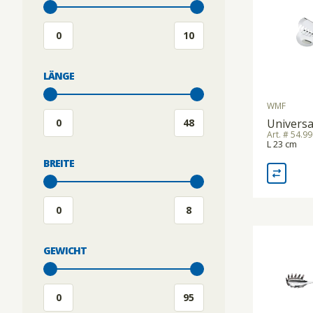
SOUS-VIDE
STABMIXER/GEWERBEMIXER/BLIXER
LÄNGE
WMF
TOASTER
Univers
Art. # 54.9
L 23 cm
BREITE
VAKUUMIERMASCHINEN
WAAGEN
GEWICHT
WARMHALTEGERÄTE