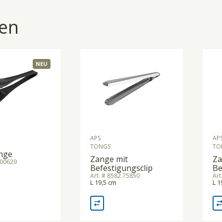
en
NEU
APS
AP
TONGS
TO
ange
Zange mit
Za
.00629
Befestigungsclip
Be
Art. # 8582.75850
Art
L 19,5 cm
L 1