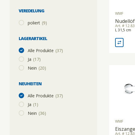
VEREDELUNG
WMF
Nudellöf
poliert
(9)
Art. # 12.8
L 31,5 cm
LAGERARTIKEL
Alle Produkte
(37)
Ja
(17)
Nein
(20)
NEUHEITEN
Alle Produkte
(37)
Ja
(1)
Nein
(36)
WMF
Eiszang
Art. # 12.8