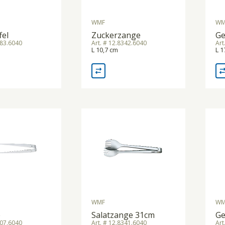
WMF
WM
fel
Zuckerzange
Ge
383.6040
Art. # 12.8342.6040
Art
L 10,7 cm
L 1
WMF
WM
e
Salatzange 31cm
Ge
307.6040
Art. # 12.8341.6040
Art