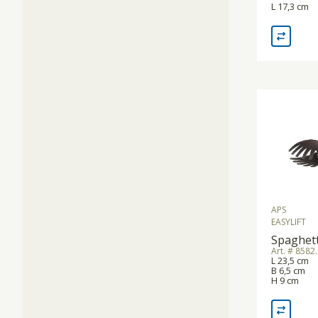
L 17,3 cm
APS
EASYLIFT
Spaghet
Art. # 8582
L 23,5 cm
B 6,5 cm
H 9 cm