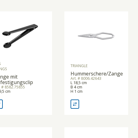
S
TRIANGLE
NGS
Hummerschere/Zange
nge mit
Art. # 8006.42643
festigungsclip
L 18,5 cm
B 4 cm
. # 8582.75855
9,5 cm
H 1 cm