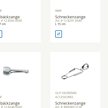
F
WMF
bäckzange
Schneckenzange
. # 12.8362.6040
Art. # 12.8291.6040
7 cm
L 15 cm
GUY DEGRENNE
F
ACCESSOIRES
bäckzange
Schneckenzange
. # 12.8246.6030
Art. # 49004013100