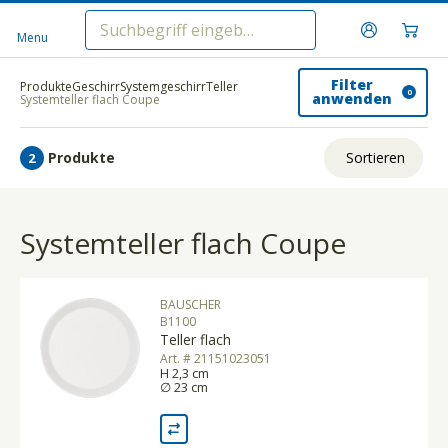
Menu
Filter
Produkte
Geschirr
Systemgeschirr
Teller
0
anwenden
Systemteller flach Coupe
Produkte
Sortieren
2
Relevanz
Systemteller flach Coupe
Tiefster Preis
Höchster Preis
BAUSCHER
Name A - Z
B1100
Teller flach
Name Z - A
Art. # 21151023051
H 2,3 cm
∅ 23 cm