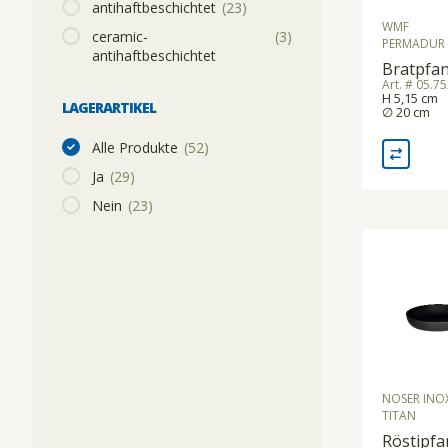
antihaftbeschichtet
(23)
WMF
ceramic-
(3)
PERMADUR
antihaftbeschichtet
Bratpfa
Art. # 05.7
H 5,15 cm
LAGERARTIKEL
∅ 20 cm
Alle Produkte
(52)
Ja
(29)
Nein
(23)
NOSER INO
TITAN
Röstipf