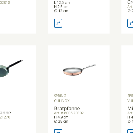
Cr
L 12,5 cm
.02818
H 2,5 cm
Art
∅ 12 cm
∅ 
SPRING
SP
CULINOX
VU
Bratpfanne
Mi
fanne
Art. # 8006.20302
Art
H 4,9 cm
H 
.21270
∅ 28 cm
∅ 