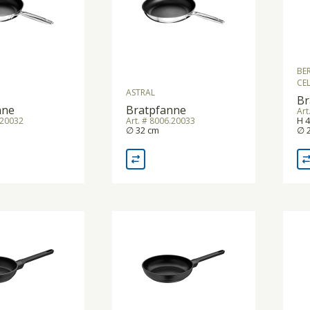
BE
CEL
ASTRAL
Br
nne
Bratpfanne
Art
H 4
.20032
Art. # 8006.20033
∅ 32 cm
∅ 