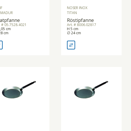
F
NOSER INOX
RMADUR
TITAN
atpfanne
Röstipfanne
. # 05.7528.4021
Art. # 8006.02817
,05 cm
H 5 cm
28 cm
∅ 24 cm