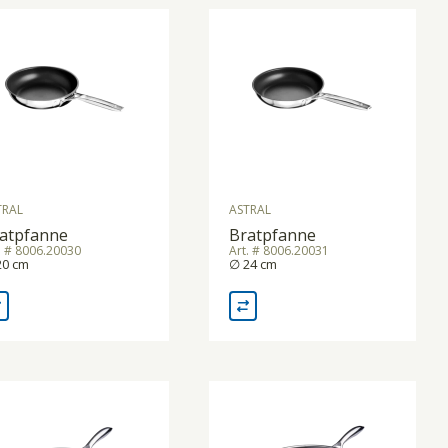
TRAL
ASTRAL
atpfanne
Bratpfanne
. # 8006.20030
Art. # 8006.20031
20 cm
∅ 24 cm