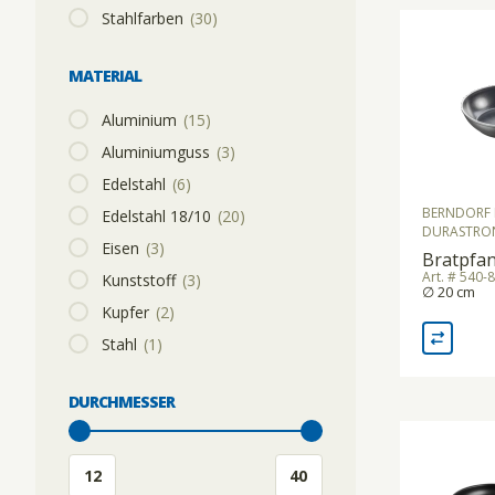
Stahlfarben
(30)
KÜHLGERÄTE/KÜHLVITRINEN
SPEISETRANSPORT/GETRÄNKETRANSPORT
MATERIAL
Aluminium
(15)
MOUSSIERGERÄT
SPÜLKÖRBE
Aluminiumguss
(3)
Edelstahl
(6)
BERNDORF 
Edelstahl 18/10
PASTAMASCHINEN
STAPELGERÄTE
(20)
DURASTRO
Eisen
(3)
Bratpfa
Art. # 540-
Kunststoff
(3)
∅ 20 cm
RACLETTEGERÄTE
TABLETT-/TELLERTRANSPORTWAGEN
Kupfer
(2)
Stahl
(1)
SAFTZENTRIFUGEN
DURCHMESSER
SCHNEIDEMASCHINEN