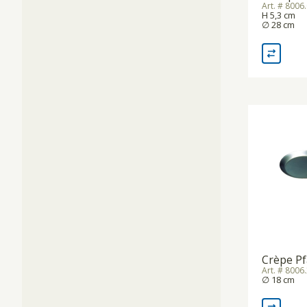
Art. # 8006
H 5,3 cm
∅ 28 cm
Crèpe P
Art. # 8006
∅ 18 cm