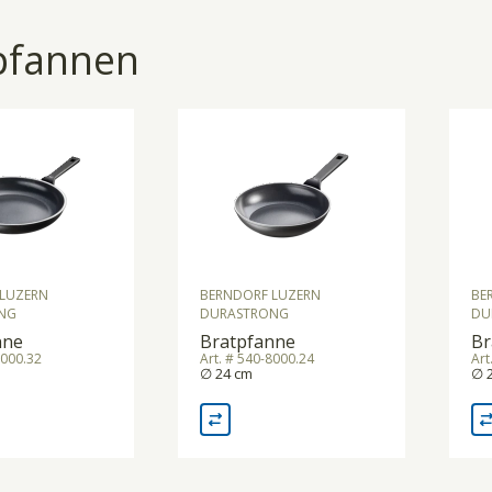
pfannen
LUZERN
BERNDORF LUZERN
BE
NG
DURASTRONG
DU
nne
Bratpfanne
Br
8000.32
Art. # 540-8000.24
Art
∅ 24 cm
∅ 