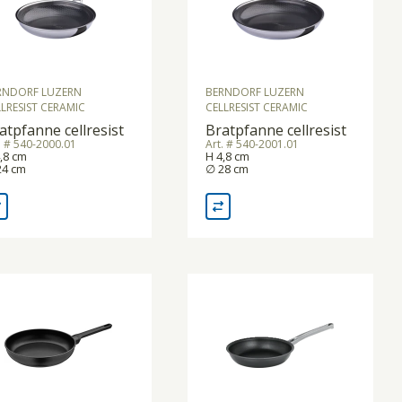
RNDORF LUZERN
BERNDORF LUZERN
LRESIST CERAMIC
CELLRESIST CERAMIC
atpfanne cellresist
Bratpfanne cellresist
. # 540-2000.01
Art. # 540-2001.01
,8 cm
H 4,8 cm
24 cm
∅ 28 cm