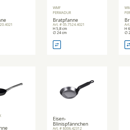
WMF
WM
PERMADUR
PE
nne
Bratpfanne
Br
520.4021
Art. # 05.7524.4021
Art
H 5,8 cm
H 6
∅ 24 cm
∅ 
X
Eisen-
Blinispfännchen
anne
Art. # 8006.42312