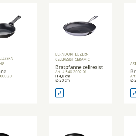
BERNDORF LUZERN
LUZERN
CELLRESIST CERAMIC
NG
AS
Bratpfanne cellresist
nne
Br
Art. # 540-2002.01
H 4,8 cm
8000.20
Art
∅ 30 cm
∅ 