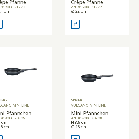
èpe Pfanne
Crèpe Pfanne
. # 8006.21273
Art. # 8006.21272
24 cm
∅ 22 cm
RING
SPRING
LCANO MINI LINE
VULCANO MINI LINE
ni-Pfännchen
Mini-Pfännchen
. # 8006.20209
Art. # 8006.20208
4 cm
H 3,6 cm
18 cm
∅ 16 cm