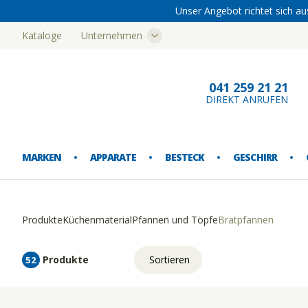
Unser Angebot richtet sich au
Kataloge
Unternehmen
Bern
041 259 21 21
DIREKT ANRUFEN
MARKEN
APPARATE
BESTECK
GESCHIRR
Produkte
Küchenmaterial
Pfannen und Töpfe
Bratpfannen
EISMASCHINEN
ESSBESTECK
ESSGESCHIRR
AUSSCHANK
AUFBEWAHRUNG
BUFFETARTIKEL
FUSSMATTEN
ABFALLEIMER
Produkte
Sortieren
52
FLEISCHWOLF
SONDERBESTECK
SPEZIALGESCHIRR
GLASGESCHIRR
EINRICHTUNG
KANNEN
KÜCHENTEXTILIEN
CATERING-GESCHIRRTRANSPORT
Relevanz