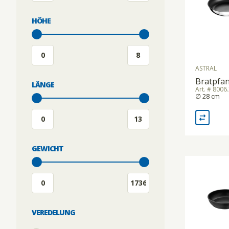
SOUS-VIDE
HÖHE
STABMIXER/GEWERBEMIXER/BLIXER
ASTRAL
Bratpfa
LÄNGE
TOASTER
Art. # 8006
∅ 28 cm
VAKUUMIERMASCHINEN
GEWICHT
WAAGEN
WARMHALTEGERÄTE
VEREDELUNG