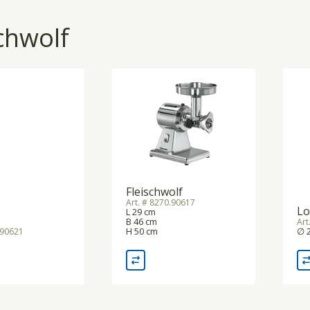
chwolf
Fleischwolf
Art. # 8270.90617
Lo
L 29 cm
B 46 cm
Art
H 50 cm
∅ 
.90621