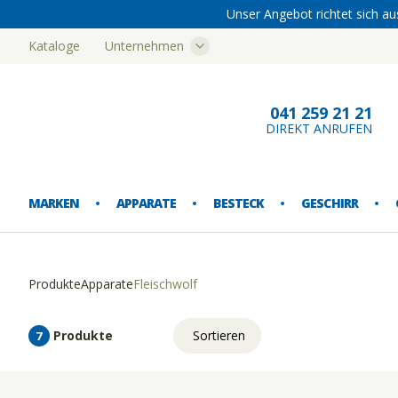
Unser Angebot richtet sich au
Kataloge
Unternehmen
Bern
041 259 21 21
DIREKT ANRUFEN
MARKEN
APPARATE
BESTECK
GESCHIRR
Produkte
Apparate
Fleischwolf
EISMASCHINEN
ESSBESTECK
ESSGESCHIRR
AUSSCHANK
AUFBEWAHRUNG
BUFFETARTIKEL
FUSSMATTEN
ABFALLEIMER
Produkte
Sortieren
7
FLEISCHWOLF
SONDERBESTECK
SPEZIALGESCHIRR
GLASGESCHIRR
EINRICHTUNG
KANNEN
KÜCHENTEXTILIEN
CATERING-GESCHIRRTRANSPORT
Relevanz