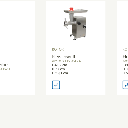
ROTOR
RO
Fleischwolf
Fl
Art. # 8006.96174
Art
eibe
L 41,2 cm
L 6
B 27 cm
B 3
.90620
H 59,1 cm
H 5