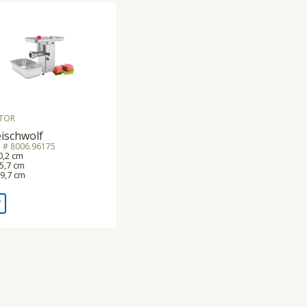
TOR
eischwolf
. # 8006.96175
0,2 cm
5,7 cm
9,7 cm