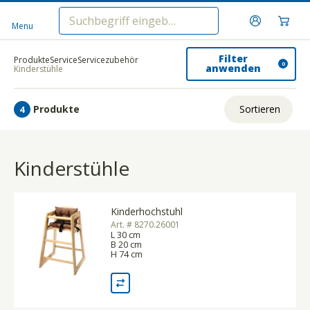
Menu
Filter
Produkte
Service
Servicezubehör
0
anwenden
Kinderstühle
Produkte
Sortieren
4
Relevanz
Kinderstühle
Tiefster Preis
Höchster Preis
Kinderhochstuhl
Name A - Z
Art. # 8270.26001
L 30 cm
Name Z - A
B 20 cm
H 74 cm