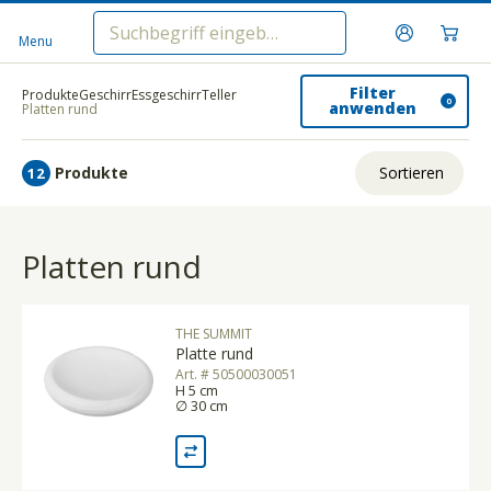
Menu
Filter
Produkte
Geschirr
Essgeschirr
Teller
0
anwenden
Platten rund
Produkte
Sortieren
12
Relevanz
Platten rund
Tiefster Preis
Höchster Preis
THE SUMMIT
Name A - Z
Platte rund
Art. # 50500030051
Name Z - A
H 5 cm
∅ 30 cm