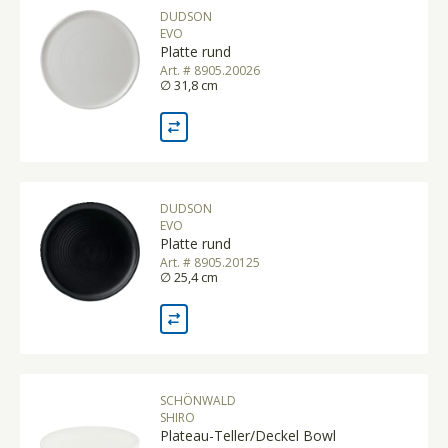
DUDSON
EVO
Platte rund
Art. # 8905.20026
∅ 31,8 cm
DUDSON
EVO
Platte rund
Art. # 8905.20125
∅ 25,4 cm
SCHÖNWALD
SHIRO
Plateau-Teller/Deckel Bowl