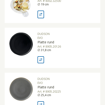
Art. # 8002.32500
∅ 19 cm
DUDSON
EVO
Platte rund
Art. # 8905.20126
∅ 31,8 cm
DUDSON
EVO
Platte rund
Art. # 8905.20225
∅ 25,4 cm