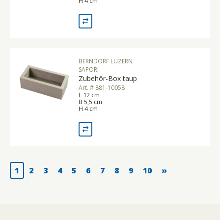
H 4 cm
BERNDORF LUZERN
SAPORI
Zubehör-Box taup
Art. # 881-10058
L 12 cm
B 5,5 cm
H 4 cm
1
2
3
4
5
6
7
8
9
10
»