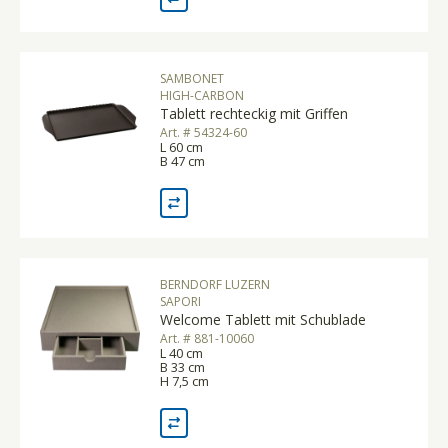
SAMBONET
HIGH-CARBON
Tablett rechteckig mit Griffen
Art. # 54324-60
L 60 cm
B 47 cm
BERNDORF LUZERN
SAPORI
Welcome Tablett mit Schublade
Art. # 881-10060
L 40 cm
B 33 cm
H 7,5 cm