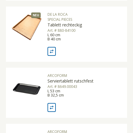
DE LA ROCA
NEU
SPECIAL PIECES
Tablett rechteckig
Art. # 880-84100
L 60 cm
B 40 cm
ARCOFORM
Serviertablett rutschfest
Art. # 8649.00043
L 53 cm
B 32,5 cm
ARCOFORM