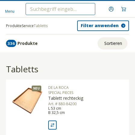
Menu
Filter anwenden
Produkte
Service
Tabletts
0
Produkte
Sortieren
336
Relevanz
Tabletts
Tiefster Preis
Höchster Preis
DE LA ROCA
NEU
Name A - Z
SPECIAL PIECES
Tablett rechteckig
Name Z - A
Art. # 880-84200
L 53 cm
B 32,5 cm