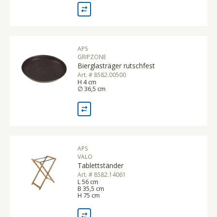
APS
GRIPZONE
Bierglasträger rutschfest
Art. # 8582.00500
H 4 cm
∅ 36,5 cm
APS
VALO
Tablettständer
Art. # 8582.14061
L 56 cm
B 35,5 cm
H 75 cm