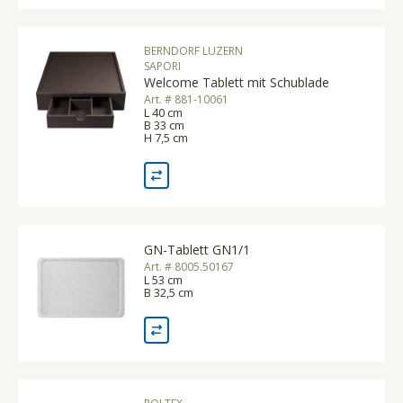
BERNDORF LUZERN
SAPORI
Welcome Tablett mit Schublade
Art. # 881-10061
L 40 cm
B 33 cm
H 7,5 cm
GN-Tablett GN1/1
Art. # 8005.50167
L 53 cm
B 32,5 cm