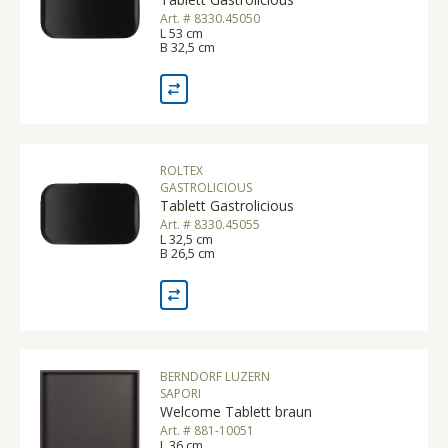
Art. # 8330.45050
L 53 cm
B 32,5 cm
ROLTEX
GASTROLICIOUS
Tablett Gastrolicious
Art. # 8330.45055
L 32,5 cm
B 26,5 cm
BERNDORF LUZERN
SAPORI
Welcome Tablett braun
Art. # 881-10051
L 36 cm