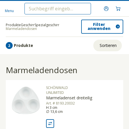
Menu
Filter
Produkte
Geschirr
Spezialgeschirr
0
anwenden
Marmeladendosen
Produkte
Sortieren
2
Relevanz
Marmeladendosen
Tiefster Preis
Höchster Preis
SCHÖNWALD
Name A - Z
UNLIMITED
Marmeladenset dreiteilig
Name Z - A
Art. # 8193.20032
H 3 cm
∅ 13,6 cm