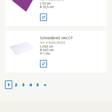
L 53 cm
B 32,5 cm
Schneidbrett HACCP
Art. # 8006.48504
L 24,5 cm
B 34,5 cm
H 1 cm
1
2
3
4
5
»