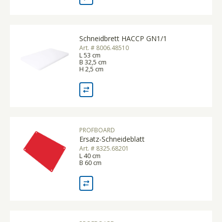
Schneidbrett HACCP GN1/1
Art. # 8006.48510
L 53 cm
B 32,5 cm
H 2,5 cm
PROFBOARD
Ersatz-Schneideblatt
Art. # 8325.68201
L 40 cm
B 60 cm