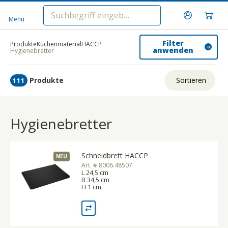
Menu
Filter
Produkte
Küchenmaterial
HACCP
0
anwenden
Hygienebretter
Produkte
Sortieren
111
Relevanz
Hygienebretter
Tiefster Preis
Höchster Preis
Schneidbrett HACCP
NEU
Name A - Z
Art. # 8006.48507
L 24,5 cm
Name Z - A
B 34,5 cm
H 1 cm