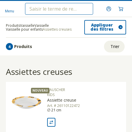
Menu
Appliquer
Produits
Vaisselle
Vaisselle
0
des filtres
Vaisselle pour enfants
Assiettes creuses
Produits
Trier
4
ui.order.relevance
Assiettes creuses
Prix le plus bas
Prix le plus élevé
BAUSCHER
NOUVEAU
Nom A - Z
KIDS
Assiette creuse
Nom Z - A
Art. # 26110122472
∅ 21 cm