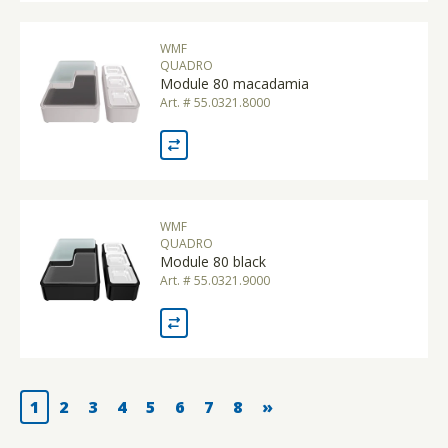
WMF
QUADRO
Module 80 macadamia
Art. # 55.0321.8000
WMF
QUADRO
Module 80 black
Art. # 55.0321.9000
1
2
3
4
5
6
7
8
»