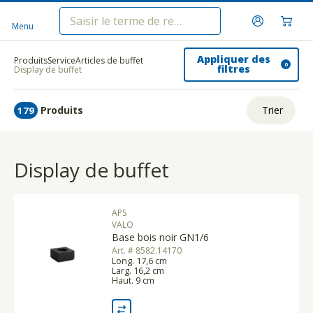
Menu
Appliquer des
Produits
Service
Articles de buffet
0
filtres
Display de buffet
Produits
Trier
179
ui.order.relevance
Display de buffet
Prix le plus bas
Prix le plus élevé
APS
Nom A - Z
VALO
Base bois noir GN1/6
Nom Z - A
Art. # 8582.14170
Long. 17,6 cm
Larg. 16,2 cm
Haut. 9 cm