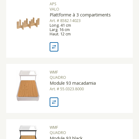
APS
VALO
Plattforme à 3 compartiments
Art. # 8582.14023
Long. 41 cm
Larg. 16 cm
Haut. 12 cm
WMF
QUADRO
Module 93 macadamia
Art. # 55.0323.8000
WMF
QUADRO
Module 93 black