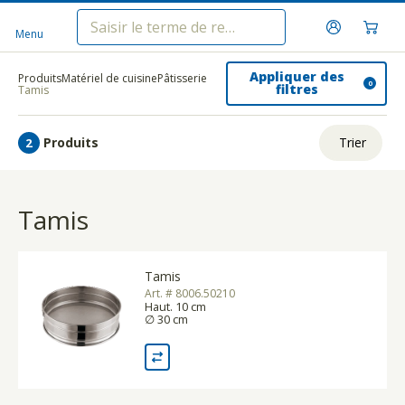
Menu
Appliquer des
Produits
Matériel de cuisine
Pâtisserie
0
filtres
Tamis
Produits
Trier
2
ui.order.relevance
Tamis
Prix le plus bas
Prix le plus élevé
Tamis
Nom A - Z
Art. # 8006.50210
Haut. 10 cm
Nom Z - A
∅ 30 cm