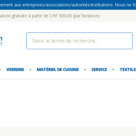
vement aux entreprises/associations/autorités/institutions. Nous ne fou
aison gratuite à partir de CHF 500.00 (par livraison)
dorf 
21
NT
VERRERIE
MATÉRIEL DE CUISINE
SERVICE
TEXTILE