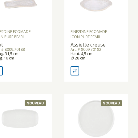
NE2DINE ECOMADE
FINE2DINE ECOMADE
ON PURE PEARL
ICON PURE PEARL
at
Assiette creuse
. # 8009.70188
Art. # 8009.70182
g. 31,5 cm
Haut. 4,5 cm
g. 16 cm
∅ 28 cm
NOUVEAU
NOUVEAU