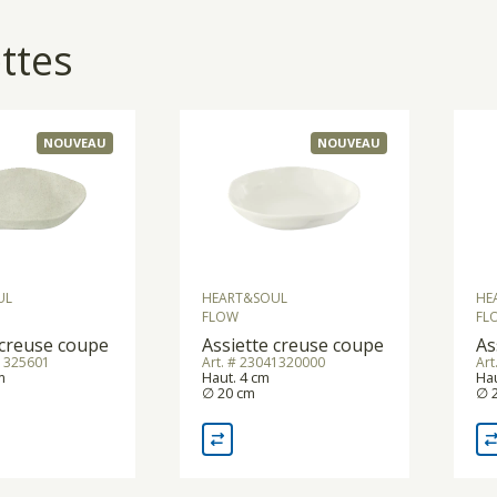
ttes
NOUVEAU
NOUVEAU
UL
HEART&SOUL
HE
FLOW
FL
 creuse coupe
Assiette creuse coupe
As
41325601
Art. # 23041320000
Art
m
Haut. 4 cm
Hau
∅ 20 cm
∅ 