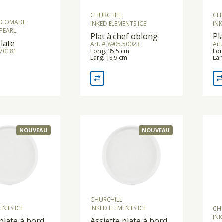
CHURCHILL
CH
 ECOMADE
INKED ELEMENTS ICE
INK
PEARL
Plat à chef oblong
Pl
plate
Art. # 8905.50023
Art
Long. 35,5 cm
Lon
.70181
Larg. 18,9 cm
Lar
NOUVEAU
NOUVEAU
CHURCHILL
ENTS ICE
INKED ELEMENTS ICE
CH
INK
 plate à bord
Assiette plate à bord