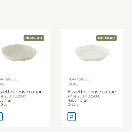
NOUVEAU
NOUVEAU
ART&SOUL
HEART&SOUL
OW
FLOW
siette creuse coupe
Assiette creuse coupe
. # 23041320601
Art. # 23041325000
t. 4 cm
Haut. 4,5 cm
20 cm
∅ 25 cm