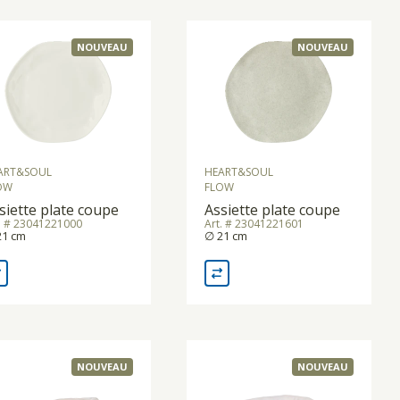
NOUVEAU
NOUVEAU
ART&SOUL
HEART&SOUL
OW
FLOW
siette plate coupe
Assiette plate coupe
. # 23041221000
Art. # 23041221601
21 cm
∅ 21 cm
NOUVEAU
NOUVEAU