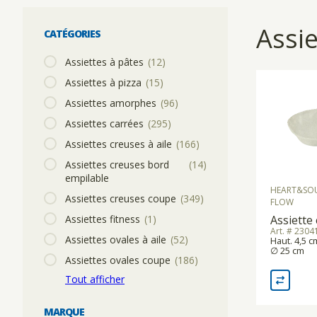
FRITEUSES
VAISSELLE DE SYSTÈME
VERRES SPÉCIAUX
GASTRONORME
MEUBLES DE SERVICE
TABLIER
Prix le plus bas
CHARIOT DE SERVICE
Assie
CATÉGORIES
Prix le plus élevé
COUPE-LÉGUMES
GOBELETS
HACCP
ACCESSOIRES DE SERVICE
TEXTILES DE SERVICE
Nom A - Z
Assiettes à pâtes
(12)
HYGIÈNE
Assiettes à pizza
(15)
Nom Z - A
Assiettes amorphes
(96)
BOISSONS CHAUDES
VERRES À PIED
USTENSILES DE CUISINE
USTENSILES DE SERVICE
LINGES DE TABLE
PLATE-MATE
Assiettes carrées
(295)
Assiettes creuses à aile
(166)
APPAREILS MÉNAGERS
PÂTISSERIE
PLATEAUX
Assiettes creuses bord
(14)
CHARIOTS À GLISSIÈRES
empilable
HEART&SO
Assiettes creuses coupe
(349)
FLOW
RÉCHAUDS/FOURS
POÊLES ET CASSEROLES
ACCESSOIRES DE TABLE
MATÉRIEL DE NETTOYAGE
Assiettes fitness
(1)
Assiette
Art. # 230
Assiettes ovales à aile
(52)
Haut. 4,5 c
∅ 25 cm
GRIL DE CONTACT/SALAMANDRE
PIZZA/PASTA
VIN ET BAR
Assiettes ovales coupe
(186)
CHARIOT DE SERVICE
Tout afficher
APPAREILS DE CUISINE
COUTELLERIE
MARQUE
CHARIOTS BAIN-MARIE