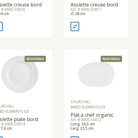
siette creuse bord
Assiette creuse bord
. # 8905.50018
Art. # 8905.50017
24 cm
∅ 28 cm
NOUVEAU
NOUVEAU
CHURCHILL
URCHILL
INKED ELEMENTS ICE
ED ELEMENTS ICE
Plat à chef organic
siette plate bord
Art. # 8905.50012
Long. 34,5 cm
. # 8905.50014
27,6 cm
Larg. 23,5 cm