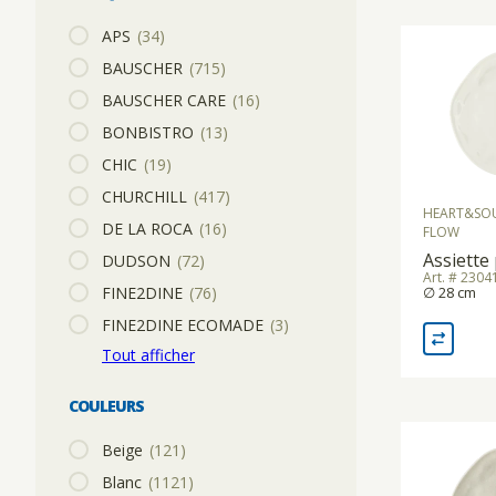
APS
(34)
RÉFRIGÉRATEURS/VITRINES RÉFRIGÉRÉES
BAUSCHER
(715)
TRANSPORT DE BOISSOINS/ALIMENTS
BAUSCHER CARE
(16)
BONBISTRO
(13)
APPAREIL À MOUSSER
CASIER À VERRES
CHIC
(19)
CHURCHILL
(417)
HEART&SO
MACHINES À PÂTES
DE LA ROCA
(16)
CHARIOTS DISTRIBUTEURS
FLOW
Assiette
DUDSON
(72)
Art. # 230
FINE2DINE
(76)
∅ 28 cm
FOURS À RACLETTE
CHARIOTS DE TRANSPORT PLATEAUX
FINE2DINE ECOMADE
(3)
Tout afficher
CENTRIFUGEUSES
COULEURS
TRANCHEURS
Beige
(121)
Blanc
(1121)