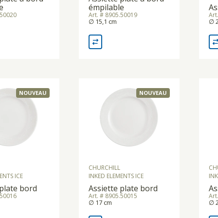
e
émpilable
As
.50020
Art. # 8905.50019
Art
∅ 15,1 cm
∅ 
NOUVEAU
NOUVEAU
CHURCHILL
CH
ENTS ICE
INKED ELEMENTS ICE
INK
 plate bord
Assiette plate bord
As
.50016
Art. # 8905.50015
Art
∅ 17 cm
∅ 