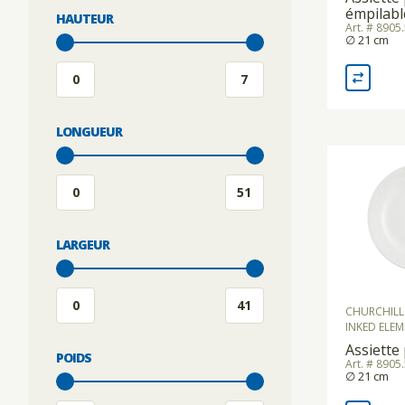
émpilabl
HAUTEUR
Art. # 8905
∅ 21 cm
LONGUEUR
LARGEUR
CHURCHILL
INKED ELEM
Assiette
POIDS
Art. # 8905
∅ 21 cm