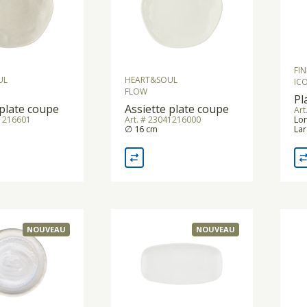
FI
UL
HEART&SOUL
IC
FLOW
Pl
 plate coupe
Assiette plate coupe
Art
Lon
41216601
Art. # 23041216000
∅ 16 cm
Lar
NOUVEAU
NOUVEAU