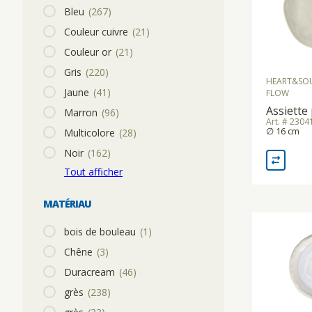
Bleu
(267)
SOUS-VIDE
Couleur cuivre
(21)
Couleur or
(21)
MIXER PLONGEANT/MIXER
Gris
(220)
PROFESSIONNEL/BLIXER
HEART&SO
Jaune
(41)
FLOW
Assiette
Marron
(96)
Art. # 230
GRILLE-PAIN
∅ 16 cm
Multicolore
(28)
Noir
(162)
Tout afficher
APPAREILS DE MISE SOUS VIDE
MATÉRIAU
BALANCES
bois de bouleau
(1)
Chêne
(3)
Duracream
(46)
APPAREILS CHAUFFANTS
grès
(238)