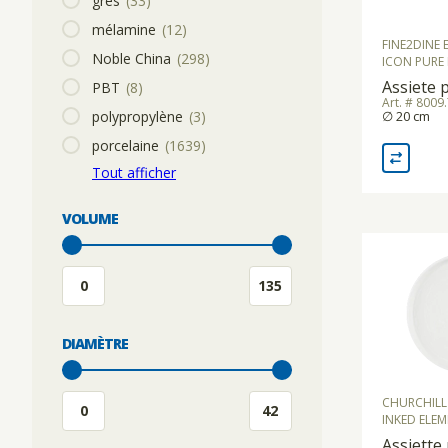
grès
(33)
mélamine
(12)
FINE2DINE
Noble China
(298)
ICON PURE 
Assiete 
PBT
(8)
Art. # 8009
polypropylène
(3)
∅ 20 cm
porcelaine
(1639)
Tout afficher
VOLUME
DIAMÈTRE
CHURCHILL
INKED ELEM
Assiette