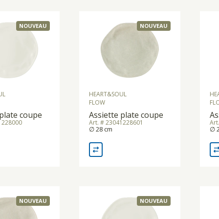
NOUVEAU
NOUVEAU
UL
HEART&SOUL
HE
FLOW
FL
 plate coupe
Assiette plate coupe
As
41228000
Art. # 23041228601
Art
∅ 28 cm
∅ 
NOUVEAU
NOUVEAU