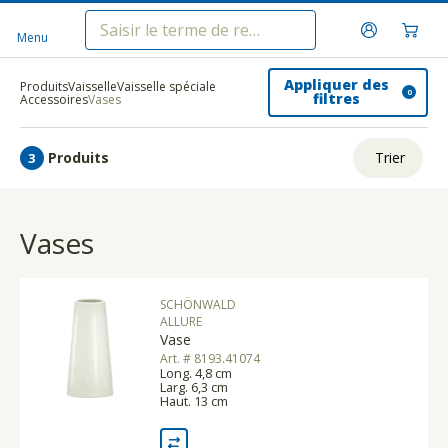
Menu
Appliquer des
Produits
Vaisselle
Vaisselle spéciale
0
filtres
Accessoires
Vases
Produits
Trier
3
ui.order.relevance
Vases
Prix le plus bas
Prix le plus élevé
SCHÖNWALD
Nom A - Z
ALLURE
Vase
Nom Z - A
Art. # 8193.41074
Long. 4,8 cm
Larg. 6,3 cm
Haut. 13 cm