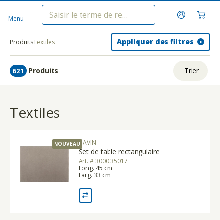
Menu
Appliquer des filtres
Produits
Textiles
0
Produits
Trier
621
ui.order.relevance
Textiles
Prix le plus bas
Prix le plus élevé
GAVIN
NOUVEAU
Nom A - Z
Set de table rectangulaire
Art. # 3000.35017
Nom Z - A
Long. 45 cm
Larg. 33 cm