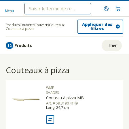
Menu
Appliquer des
Produits
Couverts
Couverts
Couteaux
0
filtres
Couteaux à pizza
Produits
Trier
12
ui.order.relevance
Couteaux à pizza
Prix le plus bas
Prix le plus élevé
WMF
Nom A - Z
SHADES
Couteau à pizza MB
Nom Z - A
Art. # 59.3190.4149
Long. 24,7 cm