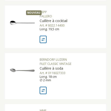
HEPP
NOUVEAU
PALLERO
Cuillère à cocktail
Art. # 8022.14400
Long. 19,5 cm
BERNDORF LUZERN
FILET CLASSIC VINTAGE
Cuillère à soda
Art. # 0118027333
Long. 18 cm
∅ 2 mm
WMF