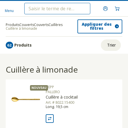
Menu
Appliquer des
Produits
Couverts
Couverts
Cuillères
0
filtres
Cuillère à limonade
Produits
Trier
62
ui.order.relevance
Cuillère à limonade
Prix le plus bas
Prix le plus élevé
HEPP
NOUVEAU
Nom A - Z
PALLERO
Cuillère à cocktail
Nom Z - A
Art. # 8022.15400
Long. 19,5 cm