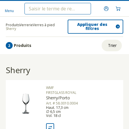
Menu
Appliquer des
Produits
Verrerie
Verres à pied
0
filtres
Sherry
Produits
Trier
2
ui.order.relevance
Sherry
Prix le plus bas
Prix le plus élevé
WMF
Nom A - Z
FIRSTGLASS ROYAL
Sherry/Porto
Nom Z - A
Art. # 58.0010.0004
Haut. 17,3 cm
∅ 6,5 cm
Vol. 18 cl