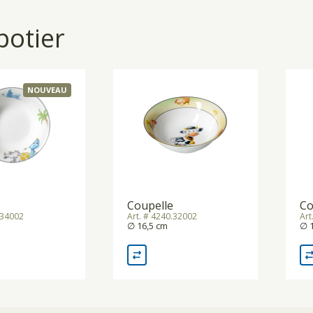
otier
NOUVEAU
Coupelle
Co
.34002
Art. # 4240.32002
Art
∅ 16,5 cm
∅ 