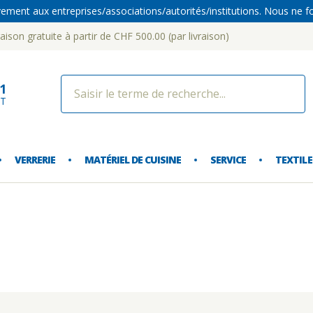
vement aux entreprises/associations/autorités/institutions. Nous ne fou
aison gratuite à partir de CHF 500.00 (par livraison)
dorf 
21
NT
VERRERIE
MATÉRIEL DE CUISINE
SERVICE
TEXTILE