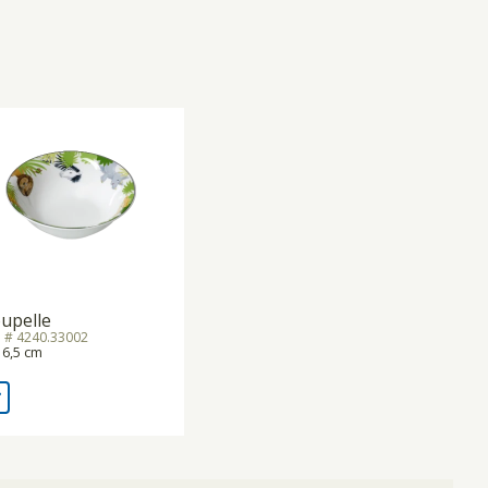
upelle
. # 4240.33002
16,5 cm