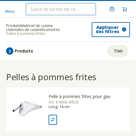
Menu
Produits
Matériel de cuisine
Appliquer
Ustensiles de cuisine
Ecumoires
0
des filtres
Pelles à pommes frites
Produits
Trier
2
ui.order.relevance
Pelles à pommes frites
Prix le plus bas
Prix le plus élevé
Pelle à pommes frites pour gau
Nom A - Z
Art. # 8006.40535
Long. 14 cm
Nom Z - A