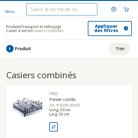
Menu
Appliquer
Produits
Transport et nettoyage
0
des filtres
Casier à verres
Casiers combinés
Produit
Trier
1
ui.order.relevance
Casiers combinés
Prix le plus bas
Prix le plus élevé
FRIES
Nom A - Z
Panier combi
Art. # 8295.05002
Nom Z - A
Long. 50 cm
Larg. 50 cm