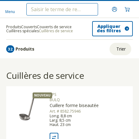
Menu
Appliquer
Produits
Couverts
Couverts de service
0
des filtres
Cuillères spéciales
Cuillères de service
Produits
Trier
32
ui.order.relevance
Cuillères de service
Prix le plus bas
Prix le plus élevé
APS
NOUVEAU
Nom A - Z
BULQ
Cuillere forme biseautée
Nom Z - A
Art. # 8582.75946
Long. 8,8 cm
Larg. 8,5 cm
Haut. 23 cm